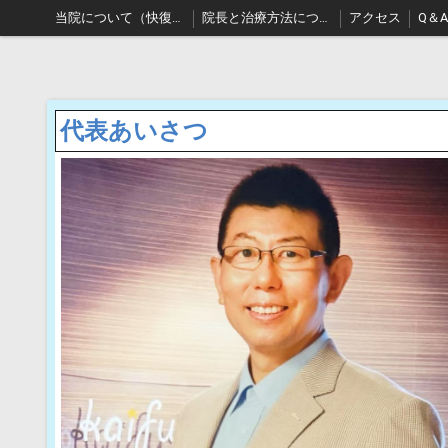
当院について（快復堂）
院長と治療方法について
アクセス
Q＆A
代表あいさつ